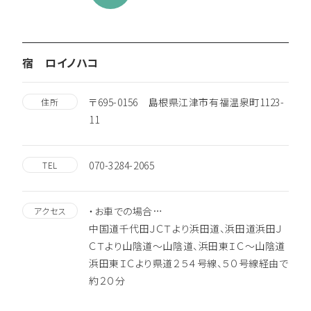
宿 ロイノハコ
〒695-0156 島根県江津市有福温泉町1123-
住所
11
070-3284-2065
TEL
・お車での場合…
アクセス
中国道千代田ＪＣＴより浜田道、浜田道浜田Ｊ
ＣＴより山陰道～山陰道、浜田東ＩＣ～山陰道
浜田東ＩＣより県道２５４号線、５０号線経由で
約２０分